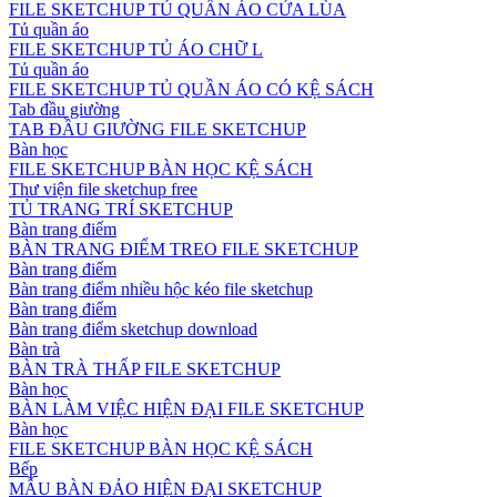
FILE SKETCHUP TỦ QUẦN ÁO CỬA LÙA
Tủ quần áo
FILE SKETCHUP TỦ ÁO CHỮ L
Tủ quần áo
FILE SKETCHUP TỦ QUẦN ÁO CÓ KỆ SÁCH
Tab đầu giường
TAB ĐẦU GIƯỜNG FILE SKETCHUP
Bàn học
FILE SKETCHUP BÀN HỌC KỆ SÁCH
Thư viện file sketchup free
TỦ TRANG TRÍ SKETCHUP
Bàn trang điểm
BÀN TRANG ĐIỂM TREO FILE SKETCHUP
Bàn trang điểm
Bàn trang điểm nhiều hộc kéo file sketchup
Bàn trang điểm
Bàn trang điểm sketchup download
Bàn trà
BÀN TRÀ THẤP FILE SKETCHUP
Bàn học
BÀN LÀM VIỆC HIỆN ĐẠI FILE SKETCHUP
Bàn học
FILE SKETCHUP BÀN HỌC KỆ SÁCH
Bếp
MẪU BÀN ĐẢO HIỆN ĐẠI SKETCHUP