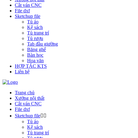
Cắt ván CNC
File dxf
Sketchup file
Tủ áo
Kệ sách
Tủ trang trí
Tủ rượu
Tab đầu giường
Băng ghế
Bàn học
Hoa văn
HỢP TÁC KTS
Liên hệ
Trang chủ
Xưởng nội thất
Cắt ván CNC
File dxf
Sketchup file
Tủ áo
Kệ sách
Tủ trang trí