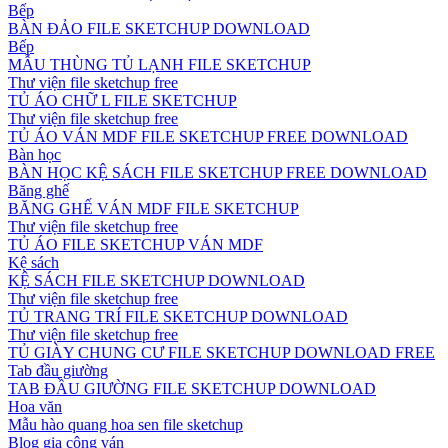
Bếp
BÀN ĐẢO FILE SKETCHUP DOWNLOAD
Bếp
MẪU THÙNG TỦ LẠNH FILE SKETCHUP
Thư viện file sketchup free
TỦ ÁO CHỮ L FILE SKETCHUP
Thư viện file sketchup free
TỦ ÁO VÁN MDF FILE SKETCHUP FREE DOWNLOAD
Bàn học
BÀN HỌC KỆ SÁCH FILE SKETCHUP FREE DOWNLOAD
Băng ghế
BĂNG GHẾ VÁN MDF FILE SKETCHUP
Thư viện file sketchup free
TỦ ÁO FILE SKETCHUP VÁN MDF
Kệ sách
KỆ SÁCH FILE SKETCHUP DOWNLOAD
Thư viện file sketchup free
TỦ TRANG TRÍ FILE SKETCHUP DOWNLOAD
Thư viện file sketchup free
TỦ GIÀY CHUNG CƯ FILE SKETCHUP DOWNLOAD FREE
Tab đầu giường
TAB ĐẦU GIƯỜNG FILE SKETCHUP DOWNLOAD
Hoa văn
Mẫu hào quang hoa sen file sketchup
Blog gia công ván