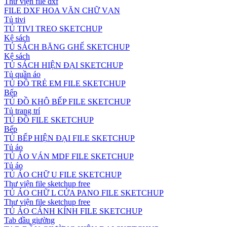
Thư viện file dxf
FILE DXF HOA VĂN CHỮ VẠN
Tủ tivi
TỦ TIVI TREO SKETCHUP
Kệ sách
TỦ SÁCH BĂNG GHẾ SKETCHUP
Kệ sách
TỦ SÁCH HIỆN ĐẠI SKETCHUP
Tủ quần áo
TỦ ĐỒ TRẺ EM FILE SKETCHUP
Bếp
TỦ ĐỒ KHÔ BẾP FILE SKETCHUP
Tủ trang trí
TỦ ĐỒ FILE SKETCHUP
Bếp
TỦ BẾP HIỆN ĐẠI FILE SKETCHUP
Tủ áo
TỦ ÁO VÁN MDF FILE SKETCHUP
Tủ áo
TỦ ÁO CHỮ U FILE SKETCHUP
Thư viện file sketchup free
TỦ ÁO CHỮ L CỬA PANO FILE SKETCHUP
Thư viện file sketchup free
TỦ ÁO CÁNH KÍNH FILE SKETCHUP
Tab đầu giường