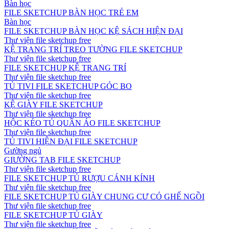
Bàn học
FILE SKETCHUP BÀN HỌC TRẺ EM
Bàn học
FILE SKETCHUP BÀN HỌC KỆ SÁCH HIỆN ĐẠI
Thư viện file sketchup free
KỆ TRANG TRÍ TREO TƯỜNG FILE SKETCHUP
Thư viện file sketchup free
FILE SKETCHUP KỆ TRANG TRÍ
Thư viện file sketchup free
TỦ TIVI FILE SKETCHUP GÓC BO
Thư viện file sketchup free
KỆ GIÀY FILE SKETCHUP
Thư viện file sketchup free
HỘC KÉO TỦ QUẦN ÁO FILE SKETCHUP
Thư viện file sketchup free
TỦ TIVI HIỆN ĐẠI FILE SKETCHUP
Gường ngủ
GIƯỜNG TAB FILE SKETCHUP
Thư viện file sketchup free
FILE SKETCHUP TỦ RƯỢU CÁNH KÍNH
Thư viện file sketchup free
FILE SKETCHUP TỦ GIÀY CHUNG CƯ CÓ GHẾ NGỒI
Thư viện file sketchup free
FILE SKETCHUP TỦ GIÀY
Thư viện file sketchup free