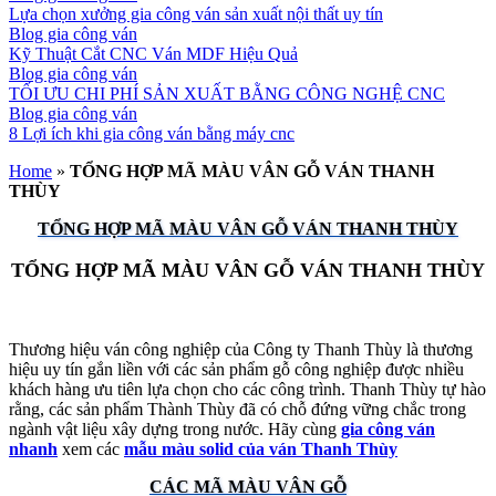
Lựa chọn xưởng gia công ván sản xuất nội thất uy tín
Blog gia công ván
Kỹ Thuật Cắt CNC Ván MDF Hiệu Quả
Blog gia công ván
TỐI ƯU CHI PHÍ SẢN XUẤT BẰNG CÔNG NGHỆ CNC
Blog gia công ván
8 Lợi ích khi gia công ván bằng máy cnc
Home
»
TỔNG HỢP MÃ MÀU VÂN GỖ VÁN THANH
THÙY
TỔNG HỢP MÃ MÀU VÂN GỖ VÁN THANH THÙY
TỔNG HỢP MÃ MÀU VÂN GỖ VÁN THANH THÙY
Thương hiệu ván công nghiệp của Công ty Thanh Thùy là thương
hiệu uy tín gắn liền với các sản phẩm gỗ công nghiệp được nhiều
khách hàng ưu tiên lựa chọn cho các công trình. Thanh Thùy tự hào
rằng, các sản phẩm Thành Thùy đã có chỗ đứng vững chắc trong
ngành vật liệu xây dựng trong nước. Hãy cùng
gia công ván
nhanh
xem các
mẫu màu solid của ván Thanh Thùy
CÁC MÃ MÀU VÂN GỖ