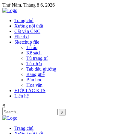
Thứ Năm, Tháng 8 6, 2026
Trang chủ
Xưởng nội thất
Cắt ván CNC
File dxf
Sketchup file
Tủ áo
Kệ sách
Tủ trang trí
Tủ rượu
Tab đầu giường
Băng ghế
Bàn học
Hoa văn
HỢP TÁC KTS
Liên hệ
Trang chủ
Xưởng nội thất