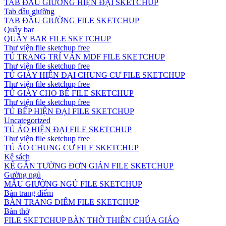
TAB ĐẦU GIƯỜNG HIỆN ĐẠI SKETCHUP
Tab đầu giường
TAB ĐẦU GIƯỜNG FILE SKETCHUP
Quầy bar
QUẦY BAR FILE SKETCHUP
Thư viện file sketchup free
TỦ TRANG TRÍ VÁN MDF FILE SKETCHUP
Thư viện file sketchup free
TỦ GIÀY HIỆN ĐẠI CHUNG CƯ FILE SKETCHUP
Thư viện file sketchup free
TỦ GIÀY CHO BÉ FILE SKETCHUP
Thư viện file sketchup free
TỦ BẾP HIỆN ĐẠI FILE SKETCHUP
Uncategorized
TỦ ÁO HIỆN ĐẠI FILE SKETCHUP
Thư viện file sketchup free
TỦ ÁO CHUNG CƯ FILE SKETCHUP
Kệ sách
KỆ GẮN TƯỜNG ĐƠN GIẢN FILE SKETCHUP
Gường ngủ
MẪU GIƯỜNG NGỦ FILE SKETCHUP
Bàn trang điểm
BÀN TRANG ĐIỂM FILE SKETCHUP
Bàn thờ
FILE SKETCHUP BÀN THỜ THIÊN CHÚA GIÁO