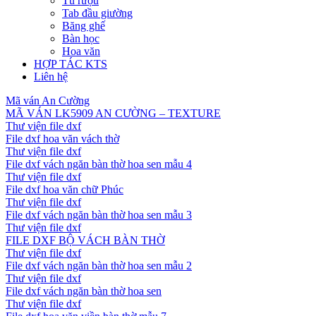
Tủ rượu
Tab đầu giường
Băng ghế
Bàn học
Hoa văn
HỢP TÁC KTS
Liên hệ
Mã ván An Cường
MÃ VÁN LK5909 AN CƯỜNG – TEXTURE
Thư viện file dxf
File dxf hoa văn vách thờ
Thư viện file dxf
File dxf vách ngăn bàn thờ hoa sen mẫu 4
Thư viện file dxf
File dxf hoa văn chữ Phúc
Thư viện file dxf
File dxf vách ngăn bàn thờ hoa sen mẫu 3
Thư viện file dxf
FILE DXF BỘ VÁCH BÀN THỜ
Thư viện file dxf
File dxf vách ngăn bàn thờ hoa sen mẫu 2
Thư viện file dxf
File dxf vách ngăn bàn thờ hoa sen
Thư viện file dxf